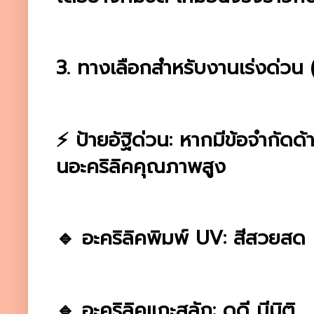
3. ทางเลือกสำหรับงานเร่งด่วน 
⚡ ป้ายอัฐิด่วน: หากมีข้อจำกัดด
นอะคริลิคคุณภาพสูง
🔹 อะคริลิคพิมพ์ UV: สีสวยสด
🔹 อะคริลิคแกะสลัก: ดูดี มีมิติ