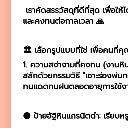
เราคัดสรรวัสดุที่ดีที่สุด เพื่อใ
และคงทนต่อกาลเวลา 🙏
🏛️ เลือกรูปแบบที่ใช่ เพื่อคนที่คุ
1. ความสง่างามที่คงทน (งานหิน
สลักด้วยกรรมวิธี "เซาะร่องพ่นท
ทนแดดทนฝนตลอดอายุการใช้ง
⚫ ป้ายอัฐิหินแกรนิตดำ: เรียบหรู 