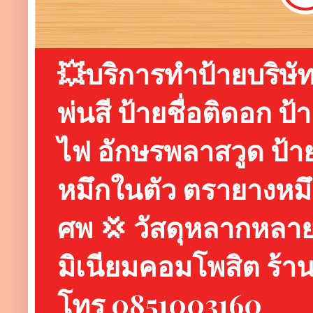
💥บริการทำป้ายบริษัท 
พ่นสี ป้ายชื่อติดอก ป
ไฟ อักษรพลาสวูด ป้า
หมึกในตัว ตรายางหม
ศพ 💢 วัสดุหลากหลาย 
มิเนียมคอมโพสิต ร้
โทร 0851003160