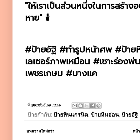
"ให้เราเป็นส่วนหนึ่งในการสร้างอ
หาย" 🕯️
#ป้ายอัฐิ #ทำรูปหน้าศพ #ป้าย
เลเซอร์ภาพเหมือน #เซาะร่องพ่น
เพชรเกษม #บางแค
ที่
กุมภาพันธ์ 08, 2569
ป้ายกำกับ:
ป้ายหินแกรนิต
,
ป้ายหินอ่อน
,
ป้ายอัฐิ
บทความใหม่กว่า
หน้