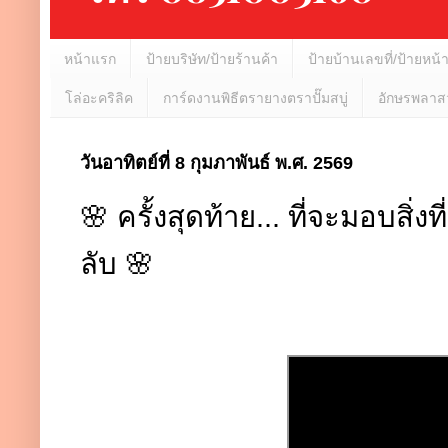
หน้าแรก
ป้ายบริษัท/ป้ายร้านค้า
ป้ายบ้านเลขที่/ป้ายหน้
โล่อะคริลิค
การ์ดงานพิธีตรายางตราปั๊มสบู่
อักษรพลาสว
วันอาทิตย์ที่ 8 กุมภาพันธ์ พ.ศ. 2569
🌸 ครั้งสุดท้าย... ที่จะมอบสิ่งที่
ลับ 🌸