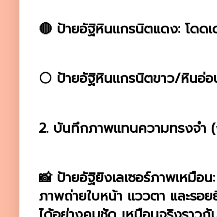
🔴 ป้ายอัฐิหินแกรนิตแดง: โดดเ
⚪ ป้ายอัฐิหินแกรนิตขาว/หินอ่อน
2. บันทึกภาพแทนความทรงจำ (ง
📸 ป้ายอัฐิยิงเลเซอร์ภาพเหมือน
ภาพถ่ายใบหน้า แววตา และรอย
ได้อย่างคมชัด เหมือนจริงราวกับ