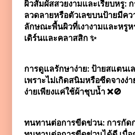
ผิวสัมผัสสวยงามและเรียบหรู:
ลวดลายหรือตัวเลขบนป้ายมีคว
ลักษณะพื้นผิวที่เงางามและหรูห
เดิร์นและคลาสสิก ✨
การดูแลรักษาง่าย: ป้ายสแตนเ
เพราะไม่เกิดสนิมหรือซีดจางง
ง่ายเพียงแค่ใช้ผ้าชุบน้ำ ❌🚫
ทนทานต่อการขีดข่วน: การกัดก
ทนทานต่อการขีดข่วนได้ดี เมื่