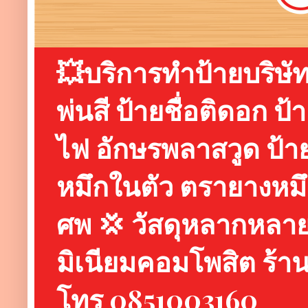
💥บริการทำป้ายบริษัท 
พ่นสี ป้ายชื่อติดอก ป
ไฟ อักษรพลาสวูด ป้า
หมึกในตัว ตรายางหม
ศพ 💢 วัสดุหลากหลาย 
มิเนียมคอมโพสิต ร้
โทร 0851003160